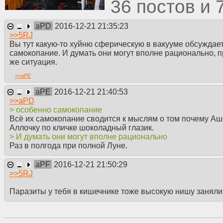
36
aPD
2016-12-21 21:35:23
>>
5RJ
Вы тут какую-то хуйню сферическую в вакууме обсуждает
самокопание. И думать они могут вполне рационально, про
же ситуация.
>>
aPE
aPE
2016-12-21 21:40:53
>>
aPD
> особенно самокопание
Всё их самокопание сводится к мыслям о том почему Аш
Аллочку по кличке шоколадный глазик.
> И думать они могут вполне рационально
Раз в полгода при полной Луне.
aPF
2016-12-21 21:50:29
>>
5RJ
Паразиты у тебя в кишечнике тоже высокую нишу заняли, 