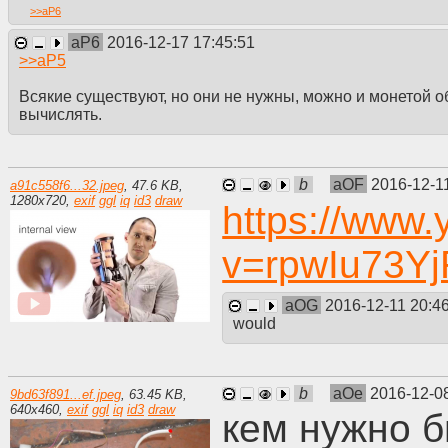
>>
aP6
aP6
2016-12-17 17:45:51
>>
aP5
Всякие существуют, но они не нужны, можно и монетой о
вычислять.
b
aOF
2016-12-1
a91c558f6...32.jpeg
,
47.6 KB
,
1280
x
720
,
exif
ggl
iq
id3
draw
https://www
v=rpwIu73Y
aOG
2016-12-11 20:4
would
b
aOe
2016-12-0
9bd63f891...ef.jpeg
,
63.45 KB
,
640
x
460
,
exif
ggl
iq
id3
draw
кем нужно б