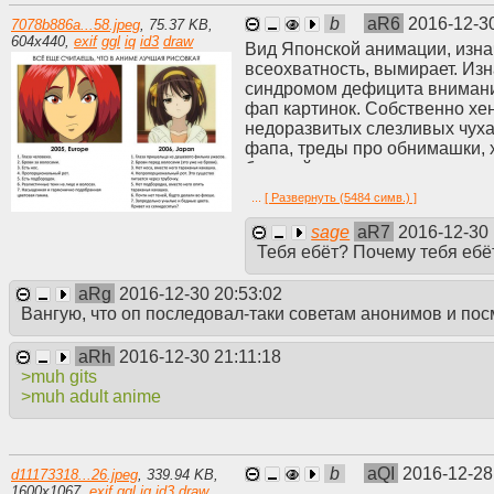
b
aR6
2016-12-3
7078b886a...58.jpeg
,
75.37 KB
,
604
x
440
,
exif
ggl
iq
id3
draw
Вид Японской анимации, изна
всеохватность, вымирает. Из
синдромом дефицита внимания
фап картинок. Собственно хе
недоразвитых слезливых чуха
фапа, треды про обнимашки,
брухлей.
Как все эмоционально затупл
...
[ Развернуть (5484 симв.) ]
предпочитают рок, метал, пр
петухов, либо голосовых моду
sage
aR7
2016-12-30 
анимешника насыщен слезлив
Тебя ебёт? Почему тебя ебёт
банальны, что встречают соо
настоящему, что ведет к поиск
aRg
2016-12-30 20:53:02
аниме персонажей в результа
Вангую, что оп последовал-таки советам анонимов и посм
Отдельно стоит упомянуть юмо
свою банальность самоповтор
aRh
2016-12-30 21:11:18
фансервисной локальщины. Бы
>muh gits
не вызывает смеха. У Аниме 
>muh adult anime
Удивительная всратость.
Лучшие продукты, созданные 
тонкой насмешкой над самой 
На данный момент Япония бед
b
aQI
2016-12-28
d11173318...26.jpeg
,
339.94 KB
,
жрущие говно китайцы могут
1600
x
1067
,
exif
ggl
iq
id3
draw