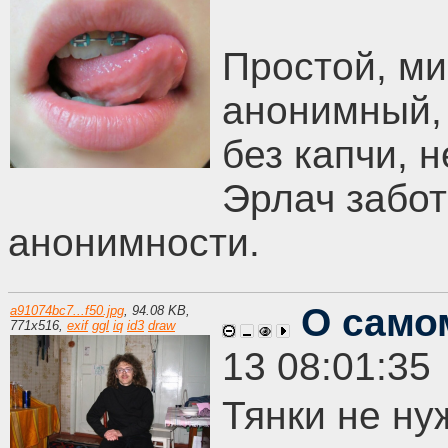
Простой, м
анонимный,
без капчи, 
Эрлач забот
анонимности.
О само
a91074bc7...f50.jpg
,
94.08 KB
,
771
x
516
,
exif
ggl
iq
id3
draw
13 08:01:35
Тянки не ну