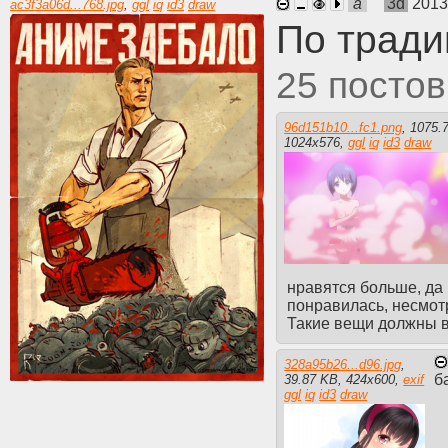
a
3d
2013
ac3f3a06d...768.jpg
,
ggl
iq
id3
draw
По тради
25
96d151b10...fc1.png
,
1075.
1024
x
576
,
ggl
iq
id3
draw
нравятся больше, да 
понравилась, несмот
Такие вещи должны в
328a95b26...d96.jpg
,
б
39.87 KB
,
424
x
600
,
exif
ggl
iq
id3
draw