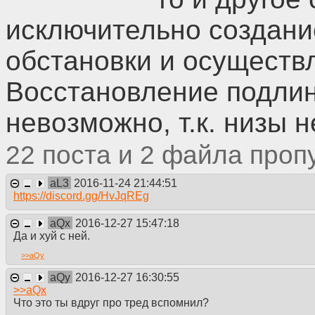
исключительно создан
обстановки и осуществл
Восстановление подлин
невозможно, т.к. низы не
22
2
aL3
2016-11-24 21:44:51
https://discord.gg/HvJqREg
aQx
2016-12-27 15:47:18
Да и хуй с ней.
>>
aQy
aQy
2016-12-27 16:30:55
>>
aQx
Что это ты вдруг про тред вспомнил?