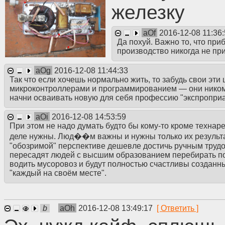
железку
aOf
2016-12-08 11:36
Да похуй. Важно то, что пр
производство никогда не пр
aOg
2016-12-08 11:44:33
Так что если хочешь нормально жить, то забудь свои эти 
микроконтроллерами и программированием — они никому
начни осваивать новую для себя профессию "экспроприа
aOi
2016-12-08 14:53:59
При этом не надо думать будто бы кому-то кроме технар
деле нужны. Люд��м важны и нужны только их результат
"обозримой" перспективе дешевле достичь ручным трудо
пересадят людей с высшим образованием перебирать п
водить мусоровоз и будут полностью счастливы созданн
"каждый на своём месте".
b
aOh
2016-12-08 13:49:17