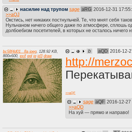
насилие над трупом
sage
aRG
2016-12-31 17:55
>>
aQJ
Окстись, нет никаких постнульчей. Те, что мнят себя так
Нульчаном ничего общего даже по атмосфере, сплошь 
долбоебизм посетителей, в которых не осталось ничего н
b
aQD
2016-12-2
bc58f4d01...8a.jpeg
,
128.92 KB
,
800
x
600
,
exif
ggl
iq
id3
draw
http://merzo
Перекатыва
>>
aQF
sage
aQF
2016-12-27 
>>
aQD
На хуй — прямо и направо!