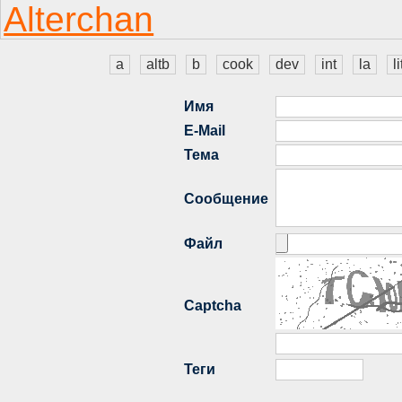
a
altb
b
cook
dev
int
la
li