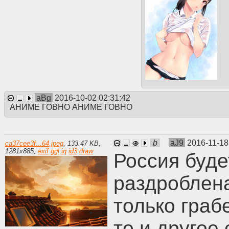
aBg
2016-10-02 02:31:42
АНИМЕ ГОВНО АНИМЕ ГОВНО
b
aJ9
2016-11-18
ca37cee3f...64.jpeg
,
133.47 KB
,
1281
x
885
,
exif
ggl
iq
id3
draw
Россия буде
раздроблен
только граб
то и другое