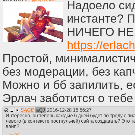
Надоело си
Да, они все еще используют 
конвеера слайдов стопкадров
пережеванным говном даже в
инстанте? 
целом(сюда помимо Франции и
Япония, как мы видим, снова 
НИЧЕГО НЕ 
корпоративных рабов-традици
высеров от дрочеров-фетиш
https://erlac
мыслепук эджи детей нищие у
Квазимышление задуманное ка
безвкусное.Как пример:
Простой, минималистич
Замечательному сериалу GIT
предпочтителен яойная тетра
без модерации, без кап
другу на расстоянии. Очередн
задумку.
Аниме рождено обосранным. Го
Можно и бб запилить, е
Эрлач заботится о тебе
SAGE
aQJ
2016-12-28 15:56:27
Интересно, он теперь каждые 6 дней будет по треду с п
левого (в контексте постнульчей) сайта создавать? Это
вайп?
>>
aRG