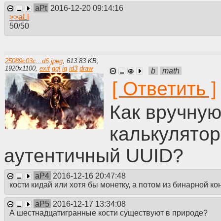
aPt
2016-12-20 09:14:16
>>
aLl
50/50
25089c03c...d6.jpeg
,
613.83 KB
,
1920
x
1100
,
exif
ggl
iq
id3
draw
b
math
Как вручную
калькулятор
аутентичный UUID?
aP4
2016-12-16 20:47:48
кости кидай или хотя бы монетку, а потом из бинарной к
aP5
2016-12-17 13:34:08
А шестнадцатигранные кости существуют в природе?