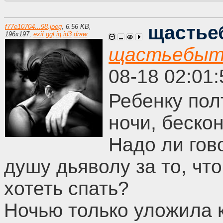
щастье
f77e10704...98.jpeg
,
6.56 KB
,
196
x
197
,
exif
ggl
iq
id3
draw
щастьебыт
08-18 02:01
Ребенку пол
ночи, бескон
Надо ли гово
душу дьяволу за то, чт
хотеть спать?
Ночью только уложила к