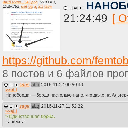
НАНОБ
4e18322bb...546.png
,
66.43 KB
,
1026
x
752
,
exif
ggl
iq
id3
draw
21:24:49
https://github.com/femt
8
6
sage
aLn
2016-11-27 00:50:49
>>
aLl
Наноборда — борда настолько нано, что даже на Альтерч
sage
aLq
2016-11-27 11:52:22
>>
aLl
> Единственная
борда
.
Тащемта.