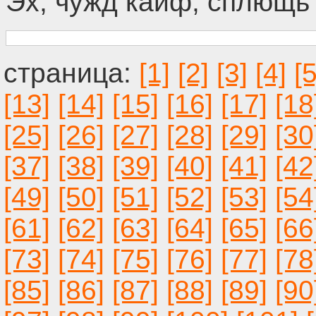
Эх, чужд кайф, сплющь 
[1]
[2]
[3]
[4]
[5
[13]
[14]
[15]
[16]
[17]
[18
[25]
[26]
[27]
[28]
[29]
[30
[37]
[38]
[39]
[40]
[41]
[42
[49]
[50]
[51]
[52]
[53]
[54
[61]
[62]
[63]
[64]
[65]
[66
[73]
[74]
[75]
[76]
[77]
[78
[85]
[86]
[87]
[88]
[89]
[90