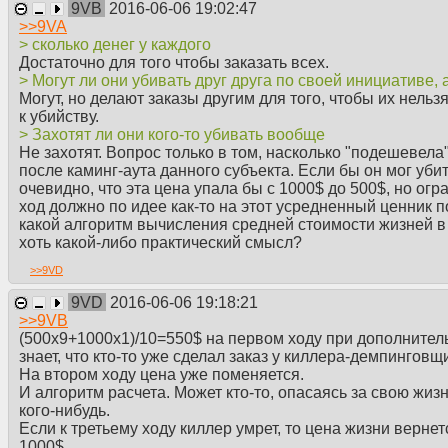
9VB
2016-06-06 19:02:47
>>
9VA
> сколько денег у каждого
Достаточно для того чтобы заказать всех.
> Могут ли они убивать друг друга по своей инициативе, а
Могут, но делают заказы другим для того, чтобы их нель
к убийству.
> Захотят ли они кого-то убивать вообще
Не захотят. Вопрос только в том, насколько "подешевела
после каминг-аута данного субъекта. Если бы он мог убить
очевидно, что эта цена упала бы с 1000$ до 500$, но огр
ход должно по идее как-то на этот усредненный ценник п
какой алгоритм вычисления средней стоимости жизней в 
хоть какой-либо практический смысл?
>>
9VD
9VD
2016-06-06 19:18:21
>>
9VB
(500х9+1000х1)/10=550$ на первом ходу при дополнитель
знает, что кто-то уже сделал заказ у киллера-демпинговщ
На втором ходу цена уже поменяется.
И алгоритм расчета. Может кто-то, опасаясь за свою жизн
кого-нибудь.
Если к третьему ходу киллер умрет, то цена жизни вернет
1000$.