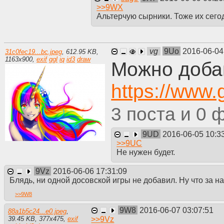
>>
9WX
Альтерчую сырники. Тоже их сего
vg
9Uo
2016-06-04
31c0fec19...bc.jpeg
,
612.95 KB
,
1163
x
900
,
exif
ggl
iq
id3
draw
Можно доба
https://www
3
0
9UD
2016-06-05 10:3
>>
9UC
Не нужен будет.
9Vz
2016-06-06 17:31:09
Блядь, ни одной досовской игры не добавил. Ну что за на
>>
9W8
9W8
2016-06-07 03:07:51
88a1b5c24...e0.jpeg
,
>>
9Vz
39.45 KB
,
377
x
475
,
exif