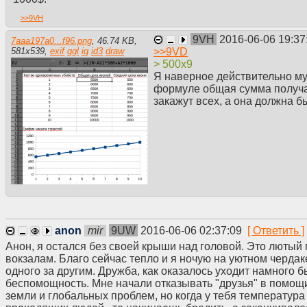
>>
9VH
9VH
2016-06-06 19:37
7aaa197a0...f96.png
,
46.74 KB
,
>>
9VD
581
x
539
,
exif
ggl
iq
id3
draw
> 500х9
Я наверное действительно муд
формуле общая сумма получае
закажут всех, а она должна б
anon
mir
9UW
2016-06-06 02:37:09
Анон, я остался без своей крыши над головой. Это лютый 
вокзалам. Благо сейчас тепло и я ночую на уютном черда
одного за другим. Дружба, как оказалось уходит намного 
беспомощность. Мне начали отказывать "друзья" в помощи,
земли и глобальных проблем, но когда у тебя температура 