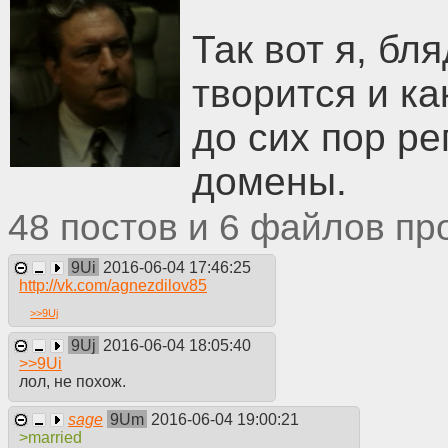
идти работать и идти в суд. Я ходил сегодня искать работ
чтобы выглядеть что я из дома вышел а не с помойки. Очен
Так вот я, бля
помочь мне? Я живу в заброшке в Колпино. Я реальный чел
что на меня затратится. Нужны вещи, можно из комиссионк
Жаропонижающее что-нибудь бы. Главное, чтобы анон помог
творится и ка
залоге за еду уже 2 месяца. В армию не взяли, у меня бы
откуда многие уже не выбрались. Это алкаши вокзалов и 
до сих пор ре
работать. Пожалуйста помогите мне, хотя бы 500-600 руб
домены.
48
6
9Ui
2016-06-04 17:46:25
http://vk.com/agnezdilov85
>>
9Uj
9Uj
2016-06-04 18:05:40
>>
9Ui
лол, не похож.
sage
9Um
2016-06-04 19:00:21
>married