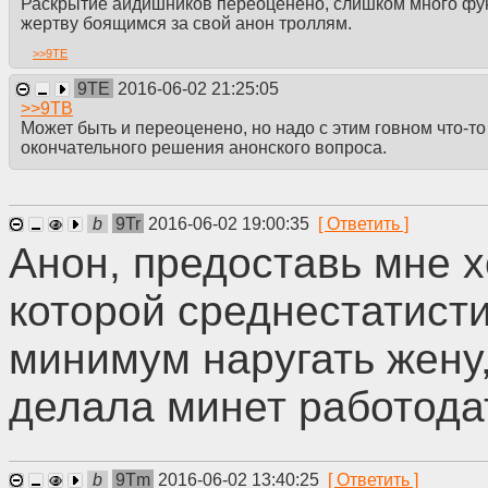
Раскрытие айдишников переоценено, слишком много фу
жертву боящимся за свой анон троллям.
>>
9TE
9TE
2016-06-02 21:25:05
>>
9TB
Может быть и переоценено, но надо с этим говном что-т
окончательного решения анонского вопроса.
b
9Tr
2016-06-02 19:00:35
Анон, предоставь мне х
которой среднестатист
минимум наругать жену,
делала минет работод
b
9Tm
2016-06-02 13:40:25