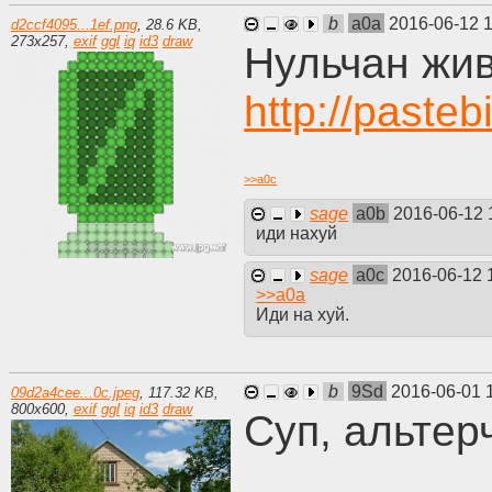
b
a0a
2016-06-12 
d2ccf4095...1ef.png
,
28.6 KB
,
273
x
257
,
exif
ggl
iq
id3
draw
Нульчан жив
http://past
>>
a0c
sage
a0b
2016-06-12 
иди нахуй
sage
a0c
2016-06-12 
>>
a0a
Иди на хуй.
b
9Sd
2016-06-01 
09d2a4cee...0c.jpeg
,
117.32 KB
,
800
x
600
,
exif
ggl
iq
id3
draw
Суп, альтер