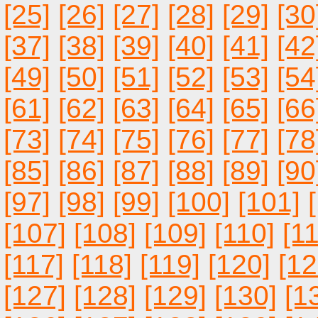
[25]
[26]
[27]
[28]
[29]
[30
[37]
[38]
[39]
[40]
[41]
[42
[49]
[50]
[51]
[52]
[53]
[54
[61]
[62]
[63]
[64]
[65]
[66
[73]
[74]
[75]
[76]
[77]
[78
[85]
[86]
[87]
[88]
[89]
[90
[97]
[98]
[99]
[100]
[101]
[107]
[108]
[109]
[110]
[11
[117]
[118]
[119]
[120]
[12
[127]
[128]
[129]
[130]
[1