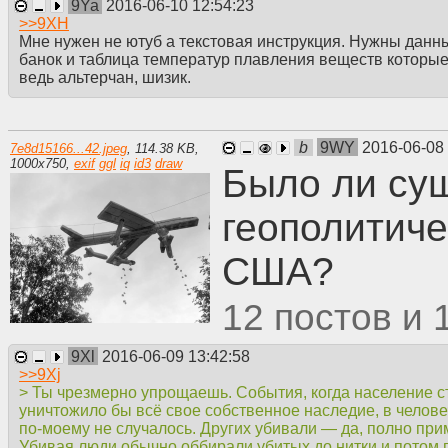
9Ya
2016-06-10 12:54:23
>>
9XH
Мне нужен не ютуб а текстовая инструкция. Нужны данн
банок и таблица температур плавления веществ которые
ведь альтерчан, шизик.
b
9WY
2016-06-08
7e8d15166...42.jpeg
,
114.38 KB
,
1000
x
750
,
exif
ggl
iq
id3
draw
Было ли су
геополитиче
США?
12
9Xl
2016-06-09 13:42:58
>>
9Xj
> Ты чрезмерно упрощаешь. События, когда население 
уничтожило бы всё свое собственное наследие, в челов
по-моему не случалось. Других убивали — да, полно прим
Убивая люди обычно оббирали убитых до нитки и потом 