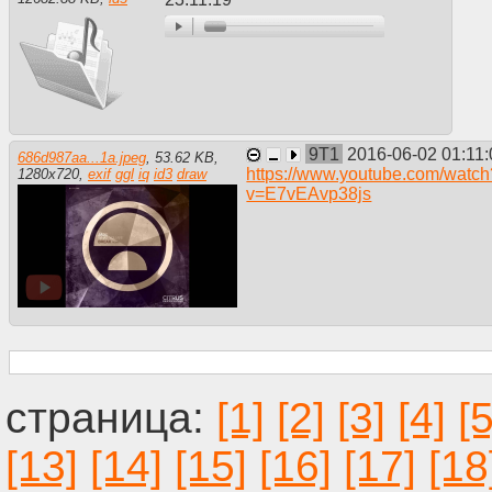
9T1
2016-06-02 01:11:
686d987aa...1a.jpeg
,
53.62 KB
,
https://www.youtube.com/watch
1280
x
720
,
exif
ggl
iq
id3
draw
v=E7vEAvp38js
[1]
[2]
[3]
[4]
[5
[13]
[14]
[15]
[16]
[17]
[18