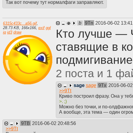
Так вот почему тут нормалфаги заправляют.
b
9Tn
2016-06-02 13:4
6315c433c...a56.gif
,
28.73 KB
,
166
x
166
,
exif
ggl
Кто лучше — 
iq
id3
draw
ставящие в к
подмигивани
2
1
sage
sage
9Tx
2016-06-02
>>
9Tt
Криво построил фразу. Она у те
>. ;)
Можно без точки, и по-олдфажному
А вообще, эта тема — один огромный [:]|||||||
9TB
2016-06-02 20:48:56
>>
9Tt