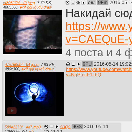
mu
9Fm
2016-05-1
ef80527bf...f9.jpeg
,
7.79 KB
,
480
x
360
,
exif
ggl
iq
id3
draw
Накидай сюд
https://www
v=CAEQuE-y
4
4
9FU
2016-05-14 19:02
d7c769df2...b4.jpeg
,
7.93 KB
,
https://www.youtube.com/watch
480
x
360
,
exif
ggl
iq
id3
draw
v=NgPmirF1c6Q
sage
9GS
2016-05-14
588e2233f...ed7.mp3
,
23:11:19
12682.88 KB
,
id3