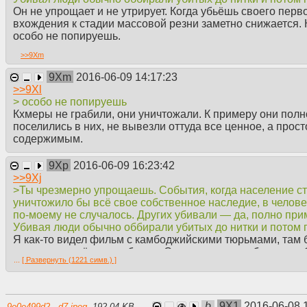
Он не упрощает и не утрирует. Когда убьёшь своего перв
вхождения к стадии массовой резни заметно снижается. К
особо не попируешь.
>>
9Xm
9Xm
2016-06-09 14:17:23
>>
9Xl
> особо не попируешь
Кхмеры не грабили, они уничтожали. К примеру они полн
поселились в них, не вывезли оттуда все ценное, а прос
содержимым.
9Xp
2016-06-09 16:23:42
>>
9Xj
>Ты чрезмерно упрощаешь. События, когда население с
уничтожило бы всё свое собственное наследие, в челов
по-моему не случалось. Других убивали — да, полно прим
Убивая люди обычно оббирали убитых до нитки и потом 
Я как-то видел фильм с камбоджийскими тюрьмами, там 
приносили всё что отобрали. Очевидно что грабили в лю
...
[ Развернуть (1221 симв.) ]
всем нужно, в том числе камбоджийским коммунистам.
>События, когда население страны своими руками уничт
собственное наследие, в человеческой истории до Камбо
Тысячи таких случаев. У меня бабка пережила голодомо
b
9X1
2016-06-08 
9e0e499d2...d7.jpeg
,
192.04 KB
,