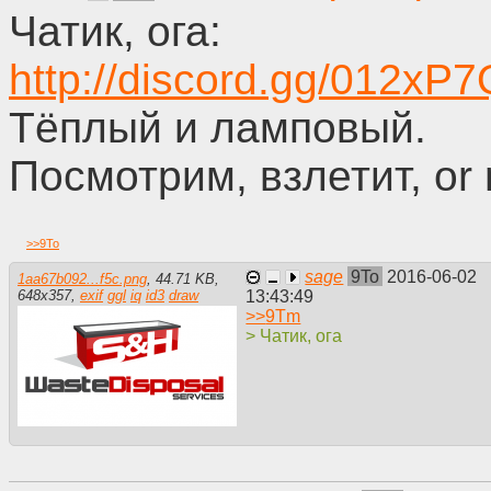
Чатик, ога:
http://discord.gg/012x
Тёплый и ламповый.
Посмотрим, взлетит, or 
>>
9To
sage
9To
2016-06-02
1aa67b092...f5c.png
,
44.71 KB
,
13:43:49
648
x
357
,
exif
ggl
iq
id3
draw
>>
9Tm
> Чатик, ога