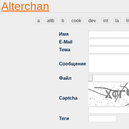
a
altb
b
cook
dev
int
la
li