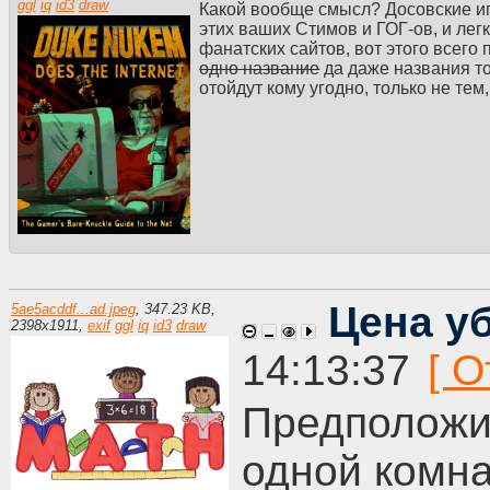
ggl
iq
id3
draw
Какой вообще смысл? Досовские иг
этих ваших Стимов и ГОГ-ов, и легк
фанатских сайтов, вот этого всего 
одно название
да даже названия тог
отойдут кому угодно, только не тем,
Цена у
5ae5acddf...ad.jpeg
,
347.23 KB
,
2398
x
1911
,
exif
ggl
iq
id3
draw
14:13:37
Предположим
одной комна