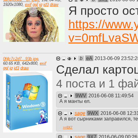
злых коммунистов из Москвы которые сами приезжают и
1920
x
1080
,
exif
ggl
iq
id3
draw
Я просто ос
кто-то особенно увлечённый политикой написал кляузу на
третий, в конце деревня отобрала всё своё добро у себя
или из желания сделать западло ближнему.
https://www
v=0mfLvaS
b
eA
2013-06-09 23:52:
0f4c7c2d7...93b.jpg
,
60.65 KB
,
642
x
800
,
exif
Сделал карто
ggl
iq
id3
draw
4
1
9WV
2016-06-08 11:49:54
А я манты ел.
sage
9WX
2016-06-08 12:3
А я вот сырниками заправился, те
>>
9X7
sage
9X7
2016-06-09 00:26