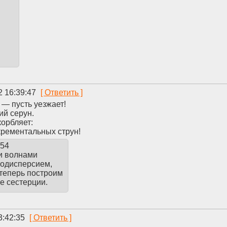
2 16:39:47
д — пусть уезжает!
ий серун.
корбляет:
крементальных струн!
:54
и волнами
кодисперсием,
 теперь построим
е сестерции.
3:42:35