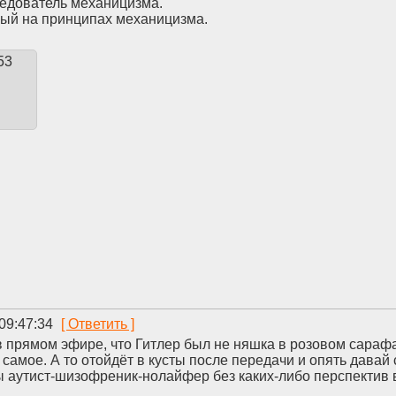
ледователь механицизма.
ый на принципах механицизма.
53
09:47:34
 прямом эфире, что Гитлер был не няшка в розовом сарафан
 самое. А то отойдёт в кусты после передачи и опять давай
ы аутист-шизофреник-нолайфер без каких-либо перспектив 