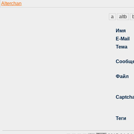
a
altb