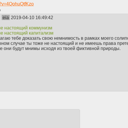
h?v=4QohuQtfKzo
eia
2019-04-10 16:49:42
 не настоящий коммунизм
 не настоящий капитализм
агаю тебе доказать свою немнимость в рамках моего солип
вном случае ты тоже не настоящий и не имеешь права прет
се они будут мнимы исходя из твоей фиктивной природы.