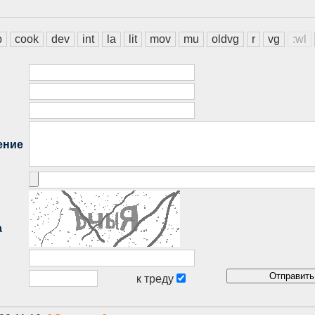
b
cook
dev
int
la
lit
mov
mu
oldvg
r
vg
:wl