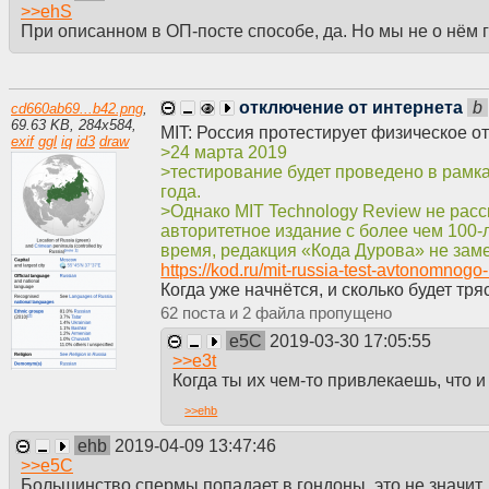
>>
ehS
При описанном в ОП-посте способе, да. Но мы не о нём 
отключение от интернета
b
cd660ab69...b42.png
,
69.63 KB
,
284
x
584
,
MIT: Россия протестирует физическое о
exif
ggl
iq
id3
draw
>24 марта 2019
>тестирование будет проведено в рамка
года.
>Однако MIT Technology Review не расск
авторитетное издание с более чем 100-
время, редакция «Кода Дурова» не заме
https://kod.ru/mit-russia-test-avtonomnogo-
Когда уже начнётся, и сколько будет тря
62
2
e5C
2019-03-30 17:05:55
>>
e3t
Когда ты их чем-то привлекаешь, что и 
>>
ehb
ehb
2019-04-09 13:47:46
>>
e5C
Большинство спермы попадает в гондоны, это не значит,