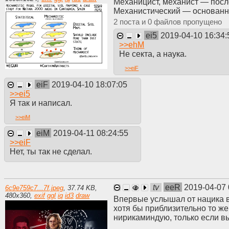
Механицист, механист — пос
Механистический — основанн
2
0
ei5
2019-04-10 16:34:
>>
ehM
Не секта, а наука.
>>
eiF
eiF
2019-04-10 18:07:05
>>
ei5
Я так и написал.
>>
eiM
eiM
2019-04-11 08:24:55
>>
eiF
Нет, ты так не сделал.
tv
eeR
2019-04-07 
6c9e759c7...7f.jpeg
,
37.74 KB
,
480
x
360
,
exif
ggl
iq
id3
draw
Впервые услышал от нацика в
хотя бы приблизительно то же
нирикаминдую, только если в