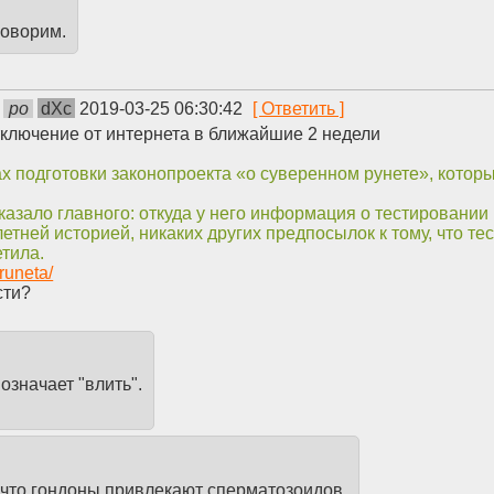
говорим.
po
dXc
2019-03-25 06:30:42
тключение от интернета в ближайшие 2 недели
х подготовки законопроекта «о суверенном рунете», котор
азало главного: откуда у него информация о тестировании 
летней историей, никаких других предпосылок к тому, что 
тила.
runeta/
сти?
означает "влить".
 что гондоны привлекают сперматозоидов.