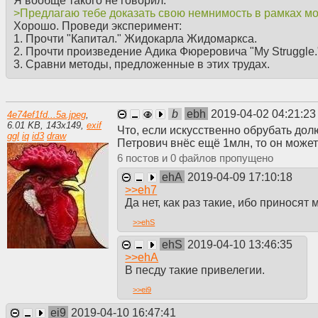
Я вообще такого не говорил.
>Предлагаю тебе доказать свою немнимость в рамках мо
Хорошо. Проведи эксперимент:
1. Прочти "Капитал." Жидокарла Жидомаркса.
2. Прочти произведение Адика Фюреровича "My Struggle.
3. Сравни методы, предложенные в этих трудах.
b
ebh
2019-04-02 04:21:2
4e74ef1fd...5a.jpeg
,
6.01 KB
,
143
x
149
,
exif
Что, если искусственно обрубать до
ggl
iq
id3
draw
Петрович внёс ещё 1млн, то он може
6
0
ehA
2019-04-09 17:10:18
>>
eh7
Да нет, как раз такие, ибо приносят
>>
ehS
ehS
2019-04-10 13:46:35
>>
ehA
В песду такие привелегии.
>>
ei9
ei9
2019-04-10 16:47:41