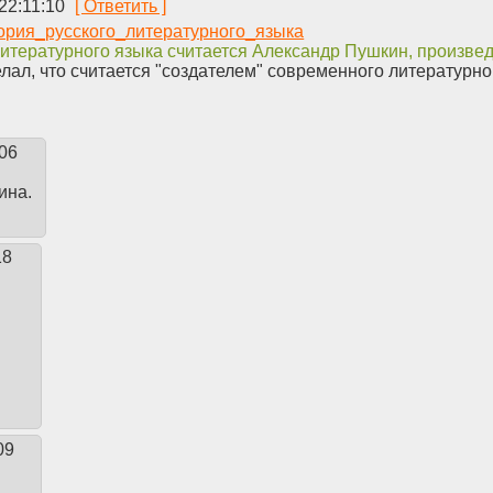
22:11:10
/История_русского_литературного_языка
итературного языка считается Александр Пушкин, произвед
делал, что считается "создателем" современного литературно
:06
ина.
18
09