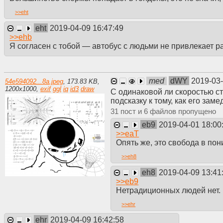
>>
eht
eht
2019-04-09 16:47:49
>>
ehb
Я согласен с тобой — автобус с людьми не привлекает р
med
dWY
2019-03-
54e594092...8a.jpeg
,
173.83 KB
,
1200
x
1000
,
exif
ggl
iq
id3
draw
С одинаковой ли скоростью с
подсказку к тому, как его зам
31
6
eb9
2019-04-01 18:00
>>
eaT
Опять же, это свобода в по
>>
eh8
eh8
2019-04-09 13:41
>>
eb9
Нетрадиционных людей нет. 
>>
ehr
ehr
2019-04-09 16:42:58