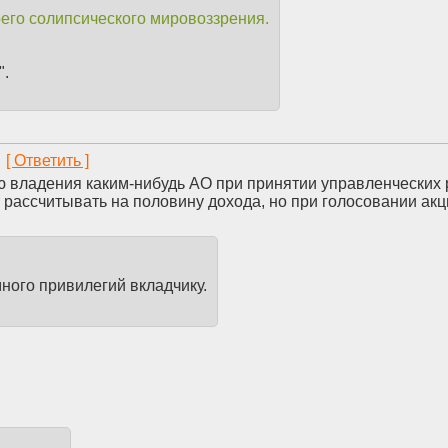
его солипсического мировоззрения.
".
3
лю владения каким-нибудь АО при принятии управленческих 
т рассчитывать на половину дохода, но при голосовании ак
 много привилегий вкладчику.