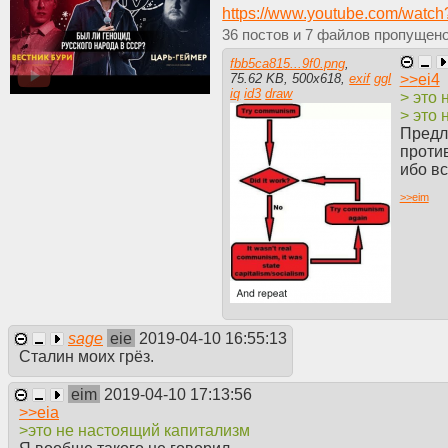
https://www.youtube.com/watc
36
7
fbb5ca815...9f0.png
,
>>
ei4
75.62 KB
,
500
x
618
,
exif
ggl
iq
id3
draw
> это
> это
Предл
проти
ибо в
>>
eim
sage
eie
2019-04-10 16:55:13
Сталин моих грёз.
eim
2019-04-10 17:13:56
>>
eia
>это не настоящий капитализм