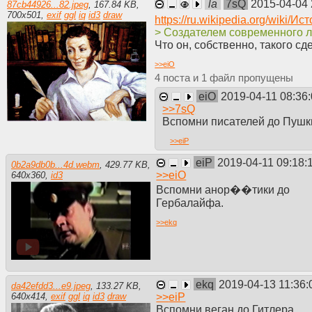
la
7sQ
2015-04-04 
87cb44926...82.jpeg
,
167.84 KB
,
700
x
501
,
exif
ggl
iq
id3
draw
https://ru.wikipedia.org/wiki
> Создателем современного л
Что он, собственно, такого с
>>
eiO
4
1
eiO
2019-04-11 08:36
>>
7sQ
Вспомни писателей до Пушк
>>
eiP
eiP
2019-04-11 09:18:
0b2a9db0b...4d.webm
,
429.77 KB
,
>>
eiO
640
x
360
,
id3
Вспомни анор��тики до
Гербалайфа.
>>
ekq
ekq
2019-04-13 11:36:
da42efdd3...e9.jpeg
,
133.27 KB
,
>>
eiP
640
x
414
,
exif
ggl
iq
id3
draw
Вспомни веган до Гитлера.