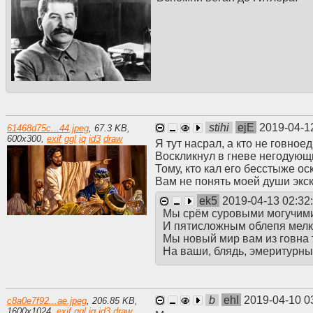
stihi
ejE
2019-04-1
61468d75c...44.jpeg
,
67.3 KB
,
600
x
300
,
exif
ggl
iq
id3
draw
Я тут насрал, а кто не говное
Воскликнул в гневе негодующ
Тому, кто кал его бесстыже ос
Вам не понять моей души экс
ek5
2019-04-13 02:32
Мы срём суровыми могучим
И пятисложным облепя мел
Мы новый мир вам из говна
На ваши, блядь, эмеритурны
b
ehI
2019-04-10 0
c8a0e7f92...ae.jpeg
,
206.85 KB
,
1600
x
1024
,
exif
ggl
iq
id3
draw