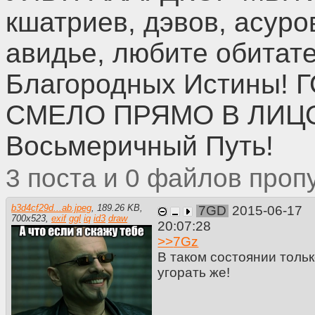
кшатриев, дэвов, асуров
авидье, любите обитат
Благородных Истины!
СМЕЛО ПРЯМО В ЛИЦО
Восьмеричный Путь!
3
0
b3d4cf29d...ab.jpeg
,
189.26 KB
,
7GD
2015-06-17
700
x
523
,
exif
ggl
iq
id3
draw
20:07:28
>>
7Gz
В таком состоянии тольк
угорать же!