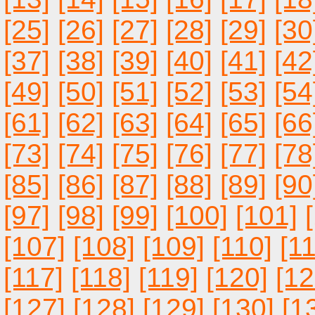
WMZ</a>. Многие из этих обменников предлагают всево
клиенту, который зашёл с нашего портала. С помощью эт
[25]
[26]
[27]
[28]
[29]
[30
реально экономить до 10% своих накоплений при вводе,
[37]
[38]
[39]
[40]
[41]
[42
Мы также проводим мониторинг кредитных автоматов, ч
пользователям в кратчайший срок и без посещения банка
href=
http://bestcurs.org/EXCHANGE/724/BTC-SBRFRUB/>
[49]
[50]
[51]
[52]
[53]
[54
При этом громадный выбор разнообразных кредитных п
пользователям выбрать для себя самый выгодный вариа
[61]
[62]
[63]
[64]
[65]
[66
[73]
[74]
[75]
[76]
[77]
[78
[85]
[86]
[87]
[88]
[89]
[90
[97]
[98]
[99]
[100]
[101]
[107]
[108]
[109]
[110]
[11
[117]
[118]
[119]
[120]
[12
[127]
[128]
[129]
[130]
[1