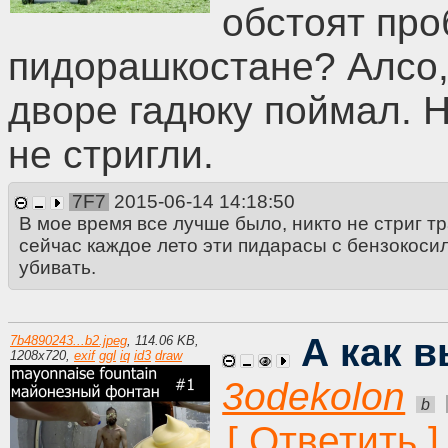
обстоят про
пидорашкостане? Алсо,
дворе гадюку поймал. Н
не стригли.
7F7
2015-06-14 14:18:50
В мое время все лучше было, никто не стриг тр
сейчас каждое лето эти пидарасы с бензокоси
убивать.
А как 
7b4890243...b2.jpeg
,
114.06 KB
,
1208
x
720
,
exif
ggl
iq
id3
draw
3odekolon
b