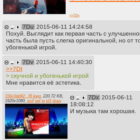
>>
7Dv
7Du
2015-06-11 14:24:58
Похуй. Выглядит как первая часть с улучшенно
часть была пусть слегка оригинальной, но от т
убогенькой игрой.
7Dv
2015-06-11 14:40:30
>>
7Dt
> скучной и убогенькой игрой
Мне нравится её эстетика.
336c0dd42...f8.jpeg
,
220.72 KB
,
7Dx
2015-06-11
1920
x
1080
,
exif
ggl
iq
id3
draw
18:08:12
И музыка там хорошая.