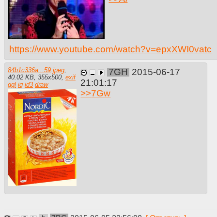
https://www.youtube.com/watch?v=epxXWI0vatc
84b1c336a...59.jpeg
,
7GH
2015-06-17
40.02 KB
,
355
x
500
,
exif
21:01:17
ggl
iq
id3
draw
>>
7Gw