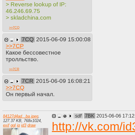
> Reverse lookup of IP:
46.246.69.75
> skladchina.com
>>
7CQ
7CQ
2015-06-09 15:00:08
>>
7CP
Какое бессовестное
тролльство.
>>
7CR
7CR
2015-06-09 16:08:21
>>
7CQ
Он первый начал.
sdf
7BK
2015-06-06 17:12
84127d4ad...ba.jpeg
,
127.37 KB
,
768
x
1024
,
http://vk.com/
exif
ggl
iq
id3
draw