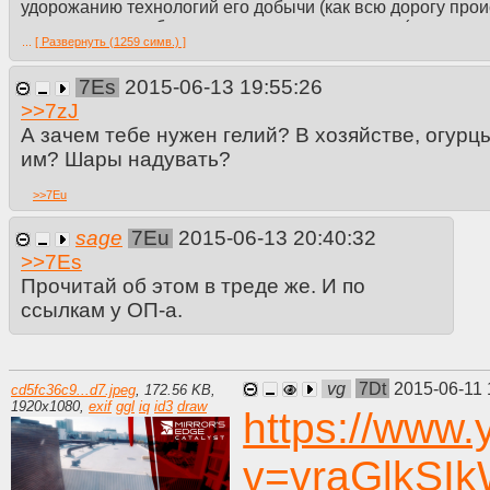
удорожанию технологий его добычи (как всю дорогу прои
в тех полутора областях техники, где он нужен (сварка, 
...
[ Развернуть (1259 симв.) ]
запирающих вентилей и соединений, крио-вундервафли, в
промышленных вместо него вовсю применяется водород и
7Es
2015-06-13 19:55:26
замену, либо снизят потребление, потому что, блядь, дор
получится, просто потому что.
>>
7zJ
>>
7zN
А зачем тебе нужен гелий? В хозяйстве, огур
>Рэддит, сириэсли? Там же постят всякие поехавшие ниг
им? Шары надувать?
Понравился там один из камментов, дословно не приведу
водорода плотность ещё меньше, чем у гелия — почему о
>>
7Eu
Земли в космос?".
sage
7Eu
2015-06-13 20:40:32
>>
7Es
Прочитай об этом в треде же. И по
ссылкам у ОП-а.
vg
7Dt
2015-06-11 
cd5fc36c9...d7.jpeg
,
172.56 KB
,
1920
x
1080
,
exif
ggl
iq
id3
draw
https://www
v=vraGlkSI