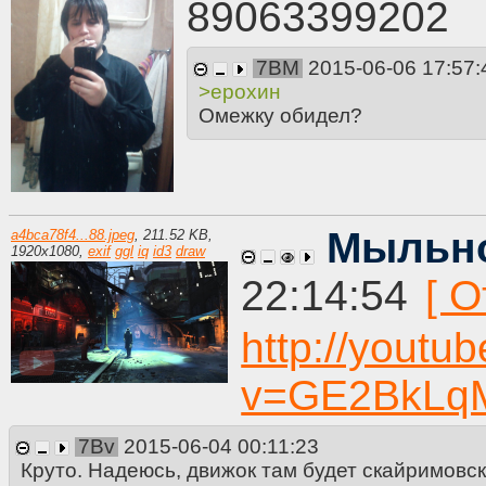
89063399202
7BM
2015-06-06 17:57:
>ерохин
Омежку обидел?
Мыльно
a4bca78f4...88.jpeg
,
211.52 KB
,
1920
x
1080
,
exif
ggl
iq
id3
draw
22:14:54
http://youtu
v=GE2BkLq
7Bv
2015-06-04 00:11:23
Круто. Надеюсь, движок там будет скайримовск