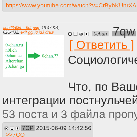
https://www.youtube.com/watch?v=CrBybKUnrXA
7qw
acb23d05b...9df.png
,
18.47 KB
,
626
x
432
,
exif
ggl
iq
id3
draw
0chan
Социологиче
Что, по Ва
интеграции постнульче
53
3
7CP
2015-06-09 14:42:56
>>
7CO