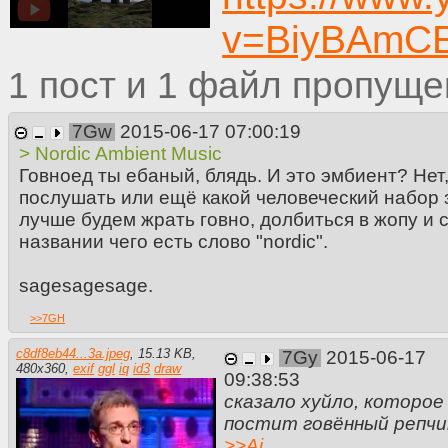
v=BiyBAmC
1
1
7Gw
2015-06-17 07:00:19
> Nordic Ambient Music
Говноед ты ебаный, блядь. И это эмбиент? Нет,
послушать или ещё какой человеческий набор з
лучше будем жрать говно, долбиться в жопу и с
названии чего есть слово "nordic".
sagesagesage.
>>
7GH
c8df8eb44...3a.jpeg
,
15.13 KB
,
7Gy
2015-06-17
480
x
360
,
exif
ggl
iq
id3
draw
09:38:53
сказало хуйло, которое
постит говённый репчи
>>
Ai