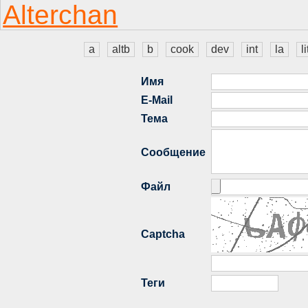
a
altb
b
cook
dev
int
la
li