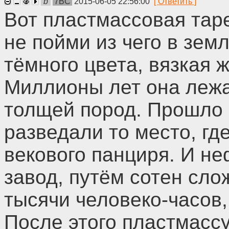
b
7BC
2015-06-05 22:56:00
Вот пластмассовая тар
не пойми из чего в зем
тёмного цвета, вязкая 
Миллионы лет она леж
толщей пород. Прошло 
разведали то место, гд
векового панциря. И не
завод, путём сотен сло
тысячи человеко-часов,
После этого пластмассу