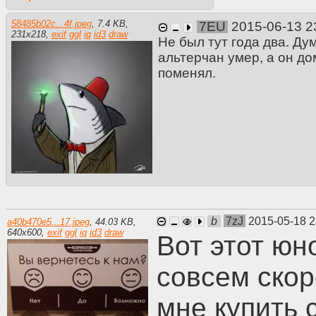
58485b02c...4f.jpeg
,
7.4 KB
,
7EU
2015-06-13 2
231
x
218
,
exif
ggl
iq
id3
draw
Не был тут года два. Ду
альтерчан умер, а он д
поменял.
b
7zJ
2015-05-18 2
a40b470e5...17.jpeg
,
44.03 KB
,
640
x
600
,
exif
ggl
iq
id3
draw
Вот этот юн
совсем скор
мне купить 