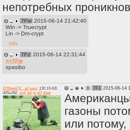
непотребных проникнов
7Fw
2015-06-14 21:42:40
Win -> Truecrypt
Lin -> Dm-crypt
>>
7Fz
7Fz
2015-06-14 22:31:44
>>
7Fw
spasibo
b
7F1
2015-06-14 
8789ee674...a2.jpeg
,
130.15 KB
,
425
x
282
,
exif
ggl
iq
id3
draw
Американцы
газоны пото
или потому,