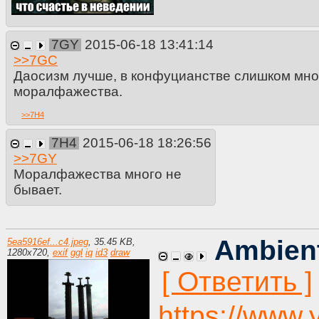
7GY
2015-06-18 13:41:14
>>
7GC
Даосизм лучше, в конфуцианстве слишком мно
моралфажества.
>>
7H4
7H4
2015-06-18 18:26:56
>>
7GY
Моралфажества много не
бывает.
Ambien
5ea5916ef...c4.jpeg
,
35.45 KB
,
1280
x
720
,
exif
ggl
iq
id3
draw
https://www