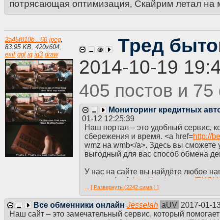
потрясающая оптимизация, Скайрим летал на м
Тред быто
2a45f810b...60.jpeg
,
83.95 KB
,
420
x
604
,
exif
ggl
iq
id3
draw
2014-10-19 19:
405
75
Мониторинг кредитных авт
01-12 12:25:39
Наш портал – это удобный сервис, 
сбережения и время. <a href=
http:/
wmz на wmb</a>. Здесь вы сможете 
выгодный для вас способ обмена де
У нас на сайте вы найдёте любое н
курс. <a href=
http://bestcurs.org/
...
[ Развернуть (2242 симв.) ]
яндекс деньги</a>. Мы мониторим в
работаем с различными электронны
Все обменники онлайн
Jesselah
aUV
2017-01-13
Наш сайт – это замечательный сервис, который помогае
В нашей системе вы отыщите все н