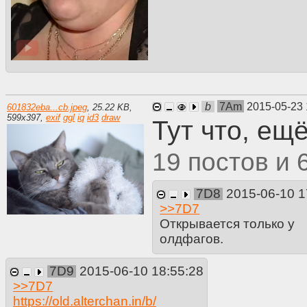
b
7Am
2015-05-23 
601832eba...cb.jpeg
,
25.22 KB
,
599
x
397
,
exif
ggl
iq
id3
draw
Тут что, ещё
19
7D8
2015-06-10 1
>>
7D7
Открывается только у
олдфагов.
7D9
2015-06-10 18:55:28
>>
7D7
https://old.alterchan.in/b/