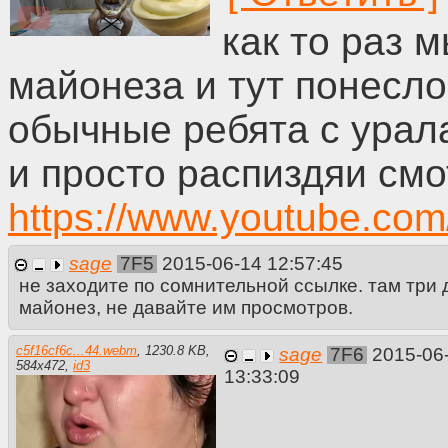
как то раз 
майонеза и тут понесло
обычные ребята с урал
и просто распиздяи смо
https://www.youtube.co
sage
7F5
2015-06-14 12:57:45
не заходите по сомнительной ссылке. там три 
майонез, не давайте им просмотров.
c5f16cf6c...44.webm
,
1230.8 KB
,
sage
7F6
2015-06
584
x
472
,
id3
13:33:09