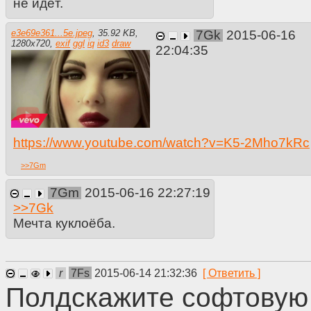
не идёт.
e3e69e361...5e.jpeg
,
35.92 KB
,
7Gk
2015-06-16
1280
x
720
,
exif
ggl
iq
id3
draw
22:04:35
https://www.youtube.com/watch?v=K5-2Mho7kRc
>>
7Gm
7Gm
2015-06-16 22:27:19
>>
7Gk
Мечта куклоёба.
r
7Fs
2015-06-14 21:32:36
Полдскажите софтовую 