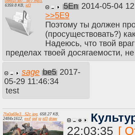
09fd1c3d7...bc7.mp3
,
5En
2014-05-04 12
6359.8 KB
,
id3
>>
5E9
Поэтому ты должен пр
(просуществовать?) ка
Надеюсь, что твой враг
пределах твоей досягаемости, не 
sage
be5
2017-
05-29 11:46:34
test
Культу
7fa0a69e3...52c.jpg
,
658.27 KB
,
2484
x
1612
,
exif
ggl
iq
id3
draw
22:03:35