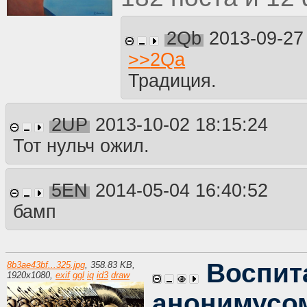
2Qb
2013-09-27
>>
2Qa
Традиция.
2UP
2013-10-02 18:15:24
Тот нульч ожил.
5EN
2014-05-04 16:40:52
бамп
Воспит
8b3ae43bf...325.jpg
,
358.83 KB
,
1920
x
1080
,
exif
ggl
iq
id3
draw
анонимусо