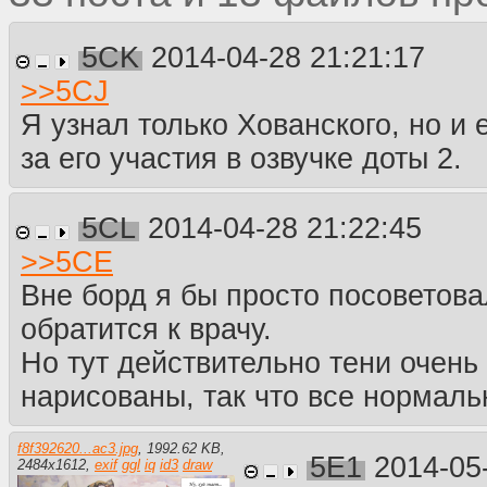
5CK
2014-04-28 21:21:17
>>
5CJ
Я узнал только Хованского, но и е
за его участия в озвучке доты 2.
5CL
2014-04-28 21:22:45
>>
5CE
Вне борд я бы просто посоветова
обратится к врачу.
Но тут действительно тени очень
нарисованы, так что все нормаль
f8f392620...ac3.jpg
,
1992.62 KB
,
5E1
2014-05
2484
x
1612
,
exif
ggl
iq
id3
draw