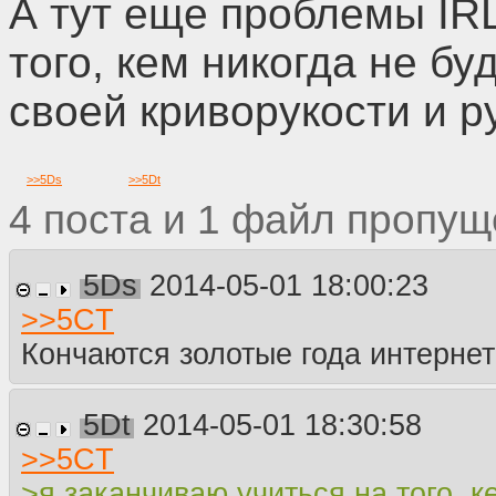
А тут еще проблемы IRL
того, кем никогда не бу
своей криворукости и р
>>
5Ds
>>
5Dt
4
1
5Ds
2014-05-01 18:00:23
>>
5CT
Кончаются золотые года интерне
5Dt
2014-05-01 18:30:58
>>
5CT
>я заканчиваю учиться на того, к