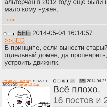
альтерчан в 2012 году еще были
мало кому нужен.
>>
5EF
5EF
2014-05-04 16:14:57
>>
5ED
В принципе, если вынести старый
отдельный домен, да пропеарить
устроить движняк.
b
5Bi
2014-04-25
f796406cc...109.png
,
118.65 KB
,
1000
x
1000
,
ggl
iq
id3
draw
Всё плохо.
16