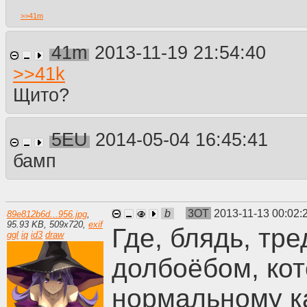
>>
41m
41m
2013-11-19 21:54:40
>>
41k
Щито?
5EU
2014-05-04 16:45:41
бамп
b
3OT
2013-11-13 00:02:
89e812b6d...956.jpg
,
95.93 KB
,
509
x
720
,
exif
Где, блядь, тр
ggl
iq
id3
draw
долбоёбом, кот
нормальному к