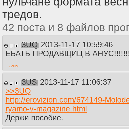
нульчане формата весн
бравурное марширование вычу
не будет, но это ровным счёто
тредов.
сами.
42
8
Такие дела, господа Альтерча
http://www.youtube.com/watch
3UQ
2013-11-17 10:59:46
ЕБАТЬ ПРОДАВЩИЦ В АНУС!!!!!!!
>>
3US
3US
2013-11-17 11:06:37
>>
3UQ
http://erovizion.com/674149-Molod
ryamo-v-magazine.html
Держи пособие.