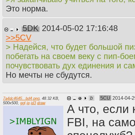
Это норма.
5DK
2014-05-02 17:16:48
>>
5CV
> Надейся, что будет большой пи
побегать на своем веку с пип-бо
почувствовать дух единения и с
Но мечты не сбудутся.
b
5CU
2014-04-2
7a4dc4645...bd4.png
,
48.32 KB
,
500
x
500
,
ggl
iq
id3
draw
А что, если 
FBI, на сам