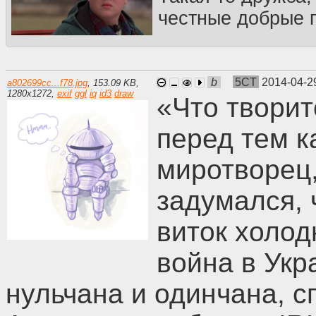
честные добрые п
b
5CT
2014-04-2
a802699cc...f78.jpg
,
153.09 KB
,
1280
x
1272
,
exif
ggl
iq
id3
draw
«Что творит
перед тем к
миротворец,
задумался, 
виток холод
война в Укр
нульчана и одинчана, с