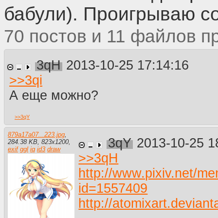
бабули). Проигрываю с
70
11
3qH
2013-10-25 17:14:16
>>
3qi
А еще можно?
>>
3qY
879a17a07...223.jpg
,
3qY
2013-10-25 1
284.38 KB
,
823
x
1200
,
exif
ggl
iq
id3
draw
>>
3qH
http://www.pixiv.net/m
id=1557409
http://atomixart.deviant