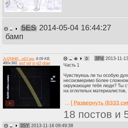
5ES
2014-05-04 16:44:27
бамп
b
3Pd
2013-11-1
2cf2f4f40...e63.jpg
,
8.09 KB
,
480
x
360
,
exif
ggl
iq
id3
draw
Часть 1
Чувствуешь ли ты особую духо
несоизмеримо более сложному
окружающие тебя люди? Ты ст
на оглотелых материалистов,
человека и высокомерных иде
идеи о возвышенных сущност
...
[ Развернуть (8333 сим
Ты – нейтрон.
18
Но вот мимо тебя проносится
навсегда. Смотрящие на тебя 
произошло. Для них ты всё та
3SY
2013-11-16 09:49:38
возмущаясь и не рыпаясь, не