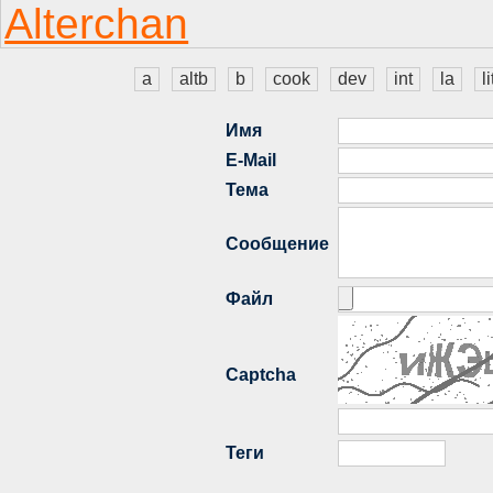
a
altb
b
cook
dev
int
la
li