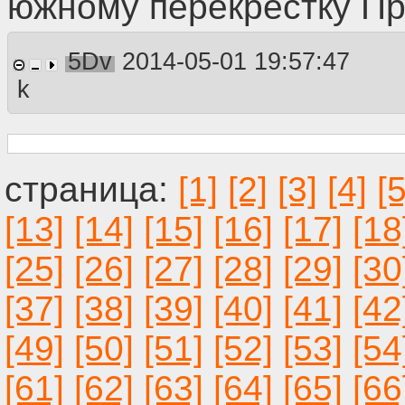
южному перекрёстку Пр
5Dv
2014-05-01 19:57:47
k
[1]
[2]
[3]
[4]
[5
[13]
[14]
[15]
[16]
[17]
[18
[25]
[26]
[27]
[28]
[29]
[30
[37]
[38]
[39]
[40]
[41]
[42
[49]
[50]
[51]
[52]
[53]
[54
[61]
[62]
[63]
[64]
[65]
[66